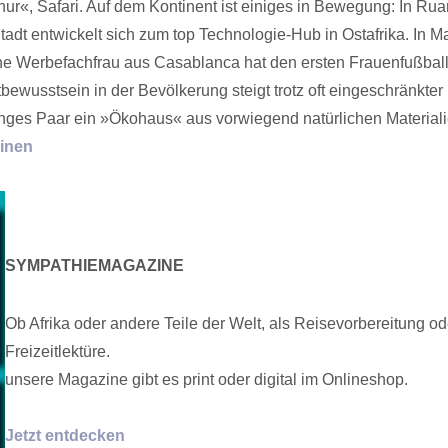
»nur«, Safari. Auf dem Kontinent ist einiges in Bewegung: In Ru
Stadt entwickelt sich zum top Technologie-Hub in Ostafrika. In 
ne Werbefachfrau aus Casablanca hat den ersten Frauenfußball
wusstsein in der Bevölkerung steigt trotz oft eingeschränkter
unges Paar ein »Ökohaus« aus vorwiegend natürlichen Material
inen
SYMPATHIEMAGAZINE
Ob Afrika oder andere Teile der Welt, als Reisevorbereitung od
Freizeitlektüre.
unsere Magazine gibt es print oder digital im Onlineshop.
Jetzt entdecken