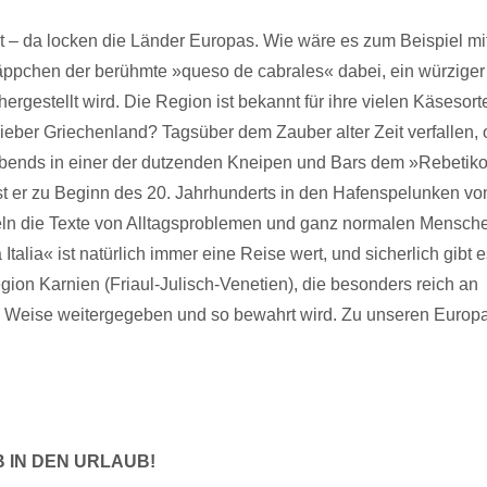
t – da locken die Länder Europas. Wie wäre es zum Beispiel mi
Häppchen der berühmte »queso de cabrales« dabei, ein würziger
rgestellt wird. Die Region ist bekannt für ihre vielen Käsesort
eber Griechenland? Tagsüber dem Zauber alter Zeit verfallen, 
abends in einer der dutzenden Kneipen und Bars dem »Rebetik
st er zu Beginn des 20. Jahrhunderts in den Hafenspelunken vo
eln die Texte von Alltagsproblemen und ganz normalen Mensch
talia« ist natürlich immer eine Reise wert, und sicherlich gibt 
ion Karnien (Friaul-Julisch-Venetien), die besonders reich an
ve Weise weitergegeben und so bewahrt wird. Zu unseren Europ
B IN DEN URLAUB!