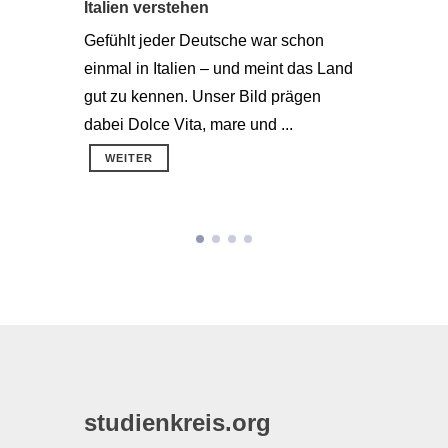
Italien verstehen
Südafri
Gefühlt jeder Deutsche war schon
Die »Reg
einmal in Italien – und meint das Land
hochindus
gut zu kennen. Unser Bild prägen
Verfassu
dabei Dolce Vita, mare und ...
Doch die 
WEITER
WEITE
studienkreis.org