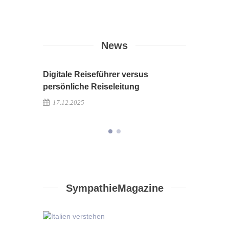
News
Digitale Reiseführer versus
Newslet
persönliche Reiseleitung
08.12.2
17.12.2025
SympathieMagazine