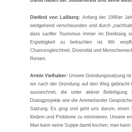
Damit haben der Studienkreis und seine Mitst
Dietlind von Laßberg:
Anfang der 1990er Jah
weitgehend verschwunden und durch „nachhaltig
dass sanfter Tourismus immer im Dreiklang soz
Ergiebigkeit zu betrachten ist. Wir verpf
Chancengleichheit, Diversität und Menschenrech
Reisen.
Armin Vielhaber:
Unsere Gründungssatzung ist i
wir nach der Gründung auf den Weg gebracht h
auszeichnet, die unter aktiver Beteiligung
Dialogprojekte wie die Ammerlander Gespräche
Satzung. Es ging und geht uns darum, einen Be
fördern und Probleme zu minimieren. Unsere erst
Man kann seine Suppe damit kochen, man kann 