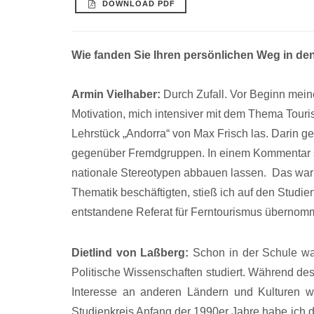
DOWNLOAD PDF
Wie fanden Sie Ihren persönlichen Weg in d
Armin Vielhaber:
Durch Zufall. Vor Beginn mein
Motivation, mich intensiver mit dem Thema Touris
Lehrstück „Andorra“ von Max Frisch las. Darin g
gegenüber Fremdgruppen. In einem Kommentar s
nationale Stereotypen abbauen lassen. Das war m
Thematik beschäftigten, stieß ich auf den Studie
entstandene Referat für Ferntourismus übernom
Dietlind von Laßberg:
Schon in der Schule wa
Politische Wissenschaften studiert. Während d
Interesse an anderen Ländern und Kulturen 
Studienkreis Anfang der 1990er Jahre habe ich d