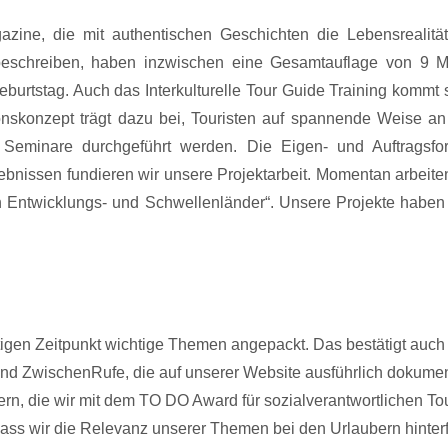
ine, die mit authentischen Geschichten die Lebensrealitä
schreiben, haben inzwischen eine Gesamtauflage von 9 Mi
eburtstag. Auch das Interkulturelle Tour Guide Training kommt 
nskonzept trägt dazu bei, Touristen auf spannende Weise an
 Seminare durchgeführt werden. Die Eigen- und Auftragsfo
ebnissen fundieren wir unsere Projektarbeit. Momentan arbeite
n Entwicklungs- und Schwellenländer“. Unsere Projekte haben
tigen Zeitpunkt wichtige Themen angepackt. Das bestätigt auch
und ZwischenRufe, die auf unserer Website ausführlich dokumen
dern, die wir mit dem TO DO Award für sozialverantwortlichen T
ass wir die Relevanz unserer Themen bei den Urlaubern hinterf