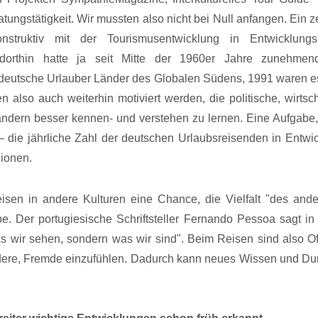
ngstätigkeit. Wir mussten also nicht bei Null anfangen. Ein z
nstruktiv mit der Tourismusentwicklung in Entwicklungs
 dorthin hatte ja seit Mitte der 1960er Jahre zunehmen
deutsche Urlauber Länder des Globalen Südens, 1991 waren e
n also auch weiterhin motiviert werden, die politische, wirtsch
ländern besser kennen- und verstehen zu lernen. Eine Aufgabe,
– die jährliche Zahl der deutschen Urlaubsreisenden in Entwi
lionen.
sen in andere Kulturen eine Chance, die Vielfalt "des ande
e. Der portugiesische Schriftsteller Fernando Pessoa sagt i
as wir sehen, sondern was wir sind". Beim Reisen sind also Of
Andere, Fremde einzufühlen. Dadurch kann neues Wissen und Du