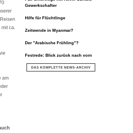
70
Gewerkschafter
nserer
Hilfe für Flüchtlinge
 Reisen
 mit ca.
Zeitwende in Myanmar?
Der "Arabische Frühling"?
wie
Festrede: Blick zurück nach vorn
DAS KOMPLETTE NEWS-ARCHIV
e am
eder
r
auch