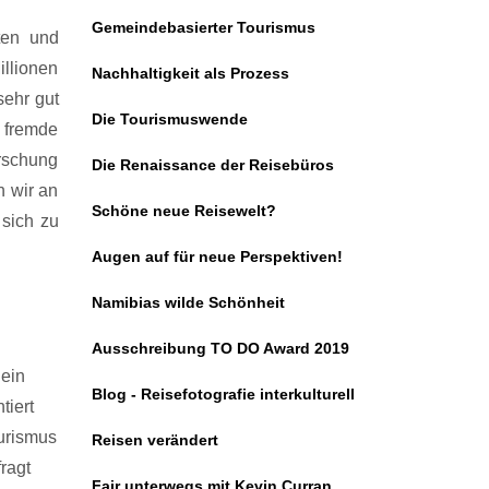
Gemeindebasierter Tourismus
ten und
llionen
Nachhaltigkeit als Prozess
sehr gut
Die Tourismuswende
 fremde
rschung
Die Renaissance der Reisebüros
n wir an
Schöne neue Reisewelt?
 sich zu
Augen auf für neue Perspektiven!
Namibias wilde Schönheit
Ausschreibung TO DO Award 2019
 ein
Blog - Reisefotografie interkulturell
tiert
ourismus
Reisen verändert
ragt
Fair unterwegs mit Kevin Curran,