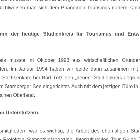
 Sichtweisen man sich dem Phänomen Tourismus nähern kann
ann der heutige Studienkreis für Tourismus und Entw
reis musste im Oktober 1993 aus wirtschaftlichen Gründe
tellen. Im Januar 1994 haben wir beide dann zusammen mit 
 in Sachsenkam bei Bad Tölz den „neuen“ Studienkreis gegrü
 Starnberger See eingerichtet. Auch mit dem jetzigen Büro in
schen Oberland.
on Unterstützern.
mitgliedern war es wichtig, die Arbeit des ehemaligen Star
n Projekten SympathieMagazine, Interkulturelles Tour Guide 