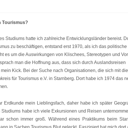
en Tourismus?
es Studiums hatte ich zahlreiche Entwicklungsländer bereist. D
mus zu beschäftigen, entstand erst 1970, als ich das politische
eht es um die Auswirkungen von Klischees, Stereotypen und Vor
prach man die Hoffnung aus, dass sich durch Auslandsreisen
ein Kick. Bei der Suche nach Organisationen, die sich mit die
nkreis für Tourismus e.V. in Starnberg. Dort habe ich 1974 das n
men.
r Erdkunde mein Lieblingsfach, daher habe ich später Geogra
es Studiums habe ich viele Exkursionen und Reisen unternomm
war schon immer groß. Während eines Praktikums beim Star
ann in Sachen Tourismus Blut geleckt. Fasziniert hat mich dort