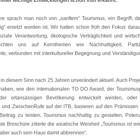
reiter wichtige Entwicklungen schon früh erkannt.
re sprach man noch von „sanftem“ Tourismus, ein Begriff, de
“ ersetzt worden ist. Wir hatten schon früh den Fokus darau
iale Verantwortung, ökologische Verträglichkeit und wirtsch
lichten uns auf Kernthemen wie Nachhaltigkeit, Partizi
te, verbunden mit interkultureller Begegnung und Verständig
n diesem Sinn nach 25 Jahren unverändert aktuell. Auch Proje
aben, wie den internationalen TO DO Award, der Tourismusp
 der ortansässigen Bevölkerung entwickelt werden, oder
 und ZwischenRufe auf der ITB, basieren auf den Prämissen 
itrag zu leisten, Tourismus nachhaltig zu gestalten, Poten
e Broschüre zitierte die asiatische Weisheit „Tourismus ist wi
aber auch sein Haus damit abbrennen“.