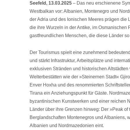
Seefeld, 13.03.2025
– Das neu erschienene Symp
Westbalkan vor: Albanien, Montenegro und Nordm
der Adria und des Ionischen Meeres prägen die L
die ihre Wurzeln in der Antike, im Osmanischen R
gastfreundlichen Menschen, die diese Länder so
Der Tourismus spielt eine zunehmend bedeutende 
und stärkt Infrastruktur, Arbeitsplätze und inter
exklusiven Stränden und historischen Altstädte
Welterbestätten wie der »Steinernen Stadt« Gjiro
Enver Hoxha und des renommierten Schriftstellers
Tirana ein Anziehungspunkt für Gäste. Nordmazedo
byzantinischen Kunstwerken und einer reichen Na
Länder über ihre Grenzen hinweg: Der »Peak of 
Berglandschaften Montenegros und Albaniens,
Albanien und Nordmazedonien eint.