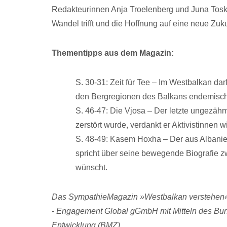
Redakteurinnen Anja Troelenberg und Juna Toska
Wandel trifft und die Hoffnung auf eine neue Zuk
Thementipps aus dem Magazin
:
S. 30-31: Zeit für Tee – Im Westbalkan dar
den Bergregionen des Balkans endemisch
S. 46-47: Die Vjosa – Der letzte ungezähmt
zerstört wurde, verdankt er Aktivistinnen 
S. 48-49: Kasem Hoxha –
Der aus Albani
spricht über seine bewegende Biografie z
wünscht.
Das SympathieMagazin »Westbalkan verstehen« 
-
Engagement Global gGmbH mit Mitteln des Bunde
Entwicklung (BMZ)