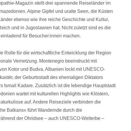
athie-Magazin stellt drei spannende Reiseländer im
azedonien. Alpine Gipfel und uralte Seen, die Küsten
änder ebenso wie ihre reiche Geschichte und Kultur,
eich und in Jugoslawien hat. Nicht zuletzt sind es die
 einladend für Besucher:innen machen.
Rolle für die wirtschaftliche Entwicklung der Region
nationale Vernetzung. Montenegro beeindruckt mit
n von Kotor und Budva. Albanien lockt mit UNESCO-
kastër, der Geburtsstadt des ehemaligen Diktators
 Ismail Kadare. Zusätzlich ist die lebendige Hauptstadt
nien wartet mit kulturellen Highlights wie Klöstern,
turkulisse auf. Andere Reiseziele verbinden die
the Balkans« führt Wandernde durch die
 während der Ohridsee – auch UNESCO-Welterbe –